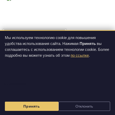
фото 1
Мы используем технологию cookie для повышения
удобства использования сайта. Нажимая
Принять
вы
О продукте
Цены
соглашаетесь с использованием технологии cookie. Более
Спецификации
подробно вы можете узнать об этом
по ссылке
.
Все фотографии и видеозаписи, размещенные на этом сайте, доступны по лицензии
Creative Commons Attribution-NonCommercial-ShareAlike 3.0 Unported License
.
Изображения на данном сайте могут отличаться от вида фактически поставляемой
продукции.
Принять
Отклонить