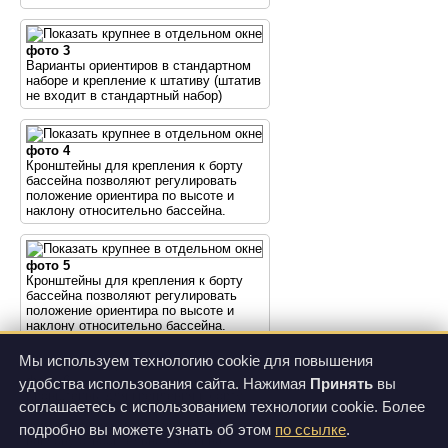
фото 3
Варианты ориентиров в стандартном
наборе и крепление к штативу (штатив
не входит в стандартный набор)
фото 4
Кронштейны для крепления к борту
бассейна позволяют регулировать
положение ориентира по высоте и
наклону относительно бассейна.
фото 5
Кронштейны для крепления к борту
бассейна позволяют регулировать
положение ориентира по высоте и
наклону относительно бассейна.
Мы используем технологию cookie для повышения
фото 6
удобства использования сайта. Нажимая
Принять
вы
Кронштейны для крепления к борту
соглашаетесь с использованием технологии cookie. Более
бассейна позволяют регулировать
положение ориентира по высоте и
подробно вы можете узнать об этом
по ссылке
.
наклону относительно бассейна.