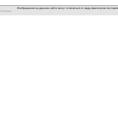
Изображения на данном сайте могут отличаться от вида фактически поставл
d License
.