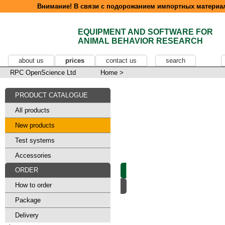
Внимание! В связи с подорожанием импортных материал
EQUIPMENT AND SOFTWARE FOR
ANIMAL BEHAVIOR RESEARCH
about us
prices
contact us
search
RPC OpenScience Ltd
Home
>
PRODUCT CATALOGUE
All products
New products
Test systems
Accessories
ORDER
How to order
Package
Delivery