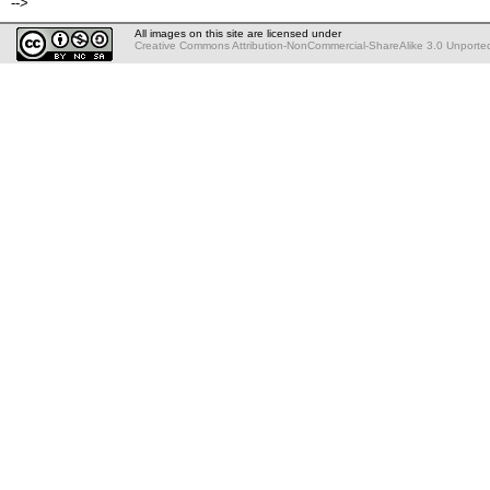
-->
All images on this site are licensed under
Creative Commons Attribution-NonCommercial-ShareAlike 3.0 Unporte