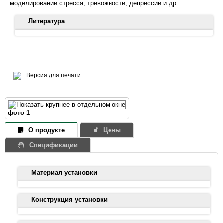
моделировании стресса, тревожности, депрессии и др.
Литература
Birrell JM, Brown VJ. 2000. Medial frontal cortex mediates
perceptual attentional set shifting in the rat. J Neurosci.
20(11):4320-4. doi: 10.1523/JNEUROSCI.20-11-04320.2000.
Версия для печати
Davids E, Zhang K, Tarazi FI, Baldessarini RJ. 2003. Animal
models of attention-deficit hyperactivity disorder. Brain Res Brain
Res Rev. 42(1):1-21. doi: 10.1016/s0165-0173(02)00274-6.
фото 1
Lapiz-Bluhm MD, Bondi CO, Doyen J, Rodriguez GA, Bédard-
О продукте
Цены
Arana T, Morilak DA. 2008. Behavioural assays to model
cognitive and affective dimensions of depression and anxiety in
Спецификации
rats. J Neuroendocrinol. 20(10):1115-37. doi: 10.1111/j.1365-
2826.2008.01772.x.
Материал установки
Levin ED, Bushnell PJ, Rezvani AH. Attention-modulating
Установка выполнена из жесткого поливинилхлорида серого
effects of cognitive enhancers. 2011. Pharmacol Biochem
Конструкция установки
цвета. Все поверхности, обращенные к животному –
Behav. 99(2):146-54. doi: 10.1016/j.pbb.2011.02.008.
матовые. Матирование стенок арены необходимо, чтобы
В длину установка разделена на три части: стартовый отсек
предотвратить отражение животного и улучшить качество