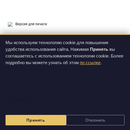
Версия для печати
Мы используем технологию cookie для повышения
фото 1
удобства использования сайта. Нажимая
Принять
вы
соглашаетесь с использованием технологии cookie. Более
О продукте
Цены
подробно вы можете узнать об этом
по ссылке
.
Спецификации
Все фотографии и видеозаписи, размещенные на этом сайте, доступны по лицензии
Creative Commons Attribution-NonCommercial-ShareAlike 3.0 Unported License
.
Изображения на данном сайте могут отличаться от вида фактически поставляемой
продукции.
Принять
Отклонить