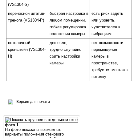
(VS1304-S)
переносной штатив-
быстрая настройка в
есть риск задеть
тренога (VS1304-P)
любом помещении,
или уронить,
гибкая регулировка
чувствителен к
положения камеры
вибрациям
потолочный
дешевле,
нет возможности
кронштейн (VS1304-
трудно случайно
перемещения
H)
сбить настройки
камеры в
камеры
пространстве,
требуется монтаж к
потолку
Версия для печати
фото 1
На фото показаны возможные
варианты положения стенового