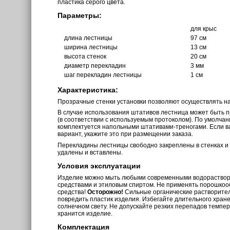
пластика серого цвета.
Параметры:
для крыс
длина лестницы
97 см
ширина лестницы
13 см
высота стенок
20 см
диаметр перекладин
3 мм
шаг перекладин лестницы
1 см
Характеристика:
Прозрачные стенки установки позволяют осуществлять н
В случае использования штативов лестница может быть 
(в соответствии с используемым протоколом). По умолчан
комплектуется напольными штативами-треногами. Если 
вариант, укажите это при размещении заказа.
Перекладины лестницы свободно закреплены в стенках и 
удалены и вставлены.
Условия эксплуатации
Изделие можно мыть любыми современными водораств
средствами и этиловым спиртом. Не применять порошкоо
средства!
Осторожно!
Сильные органические растворите
повредить пластик изделия. Избегайте длительного хран
солнечном свету. Не допускайте резких перепадов темпе
хранится изделие.
Комплектация