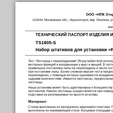
ООО «НПК Отк
143444, Московская обл., г.Красногорск, мкр. Опалиха, у
www
ТЕХНИЧЕСКИЙ ПАСПОРТ ИЗДЕЛИЯ 
TS1805-S
Набор штативов для установки «R
Тест "Лестница с перекладинами" (Rung ladder test) испол
моторных функций и координации у крыс и мышей. В тест
правильных постановок лапы на перекладины и число со
при постановке лапы. Более сложная версия теста предпо
перекладинах, с помощью которых оценивается координа
задними конечностями. Имеются протоколы, предполага
лестницы.
Наша установка может быть адаптирована к большинству
протоколов. Наклон лестницы осуществляется при помощ
подставок на регулируемые по высоте штативы.
Материал:
Cтенки выполнены из прозрачного акрилового пластика.
выполнены из нержавеющей стали. Концевые площадки с