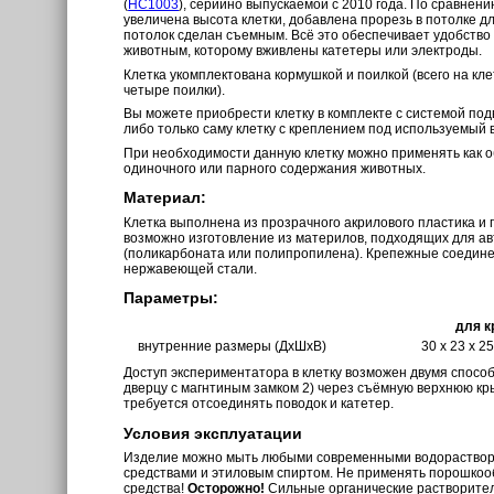
(
HC1003
), серийно выпускаемой с 2010 года. По сравнен
увеличена высота клетки, добавлена прорезь в потолке дл
потолок сделан съемным. Всё это обеспечивает удобство
животным, которому вживлены катетеры или электроды.
Клетка укомплектована кормушкой и поилкой (всего на кл
четыре поилки).
Вы можете приобрести клетку в комплекте с системой под
либо только саму клетку с креплением под используемый 
При необходимости данную клетку можно применять как о
одиночного или парного содержания животных.
Материал:
Клетка выполнена из прозрачного акрилового пластика и
возможно изготовление из материлов, подходящих для а
(поликарбоната или полипропилена). Крепежные соедине
нержавеющей стали.
Параметры:
для к
внутренние размеры (ДхШхВ)
30 x 23 x 2
Доступ экспериментатора в клетку возможен двумя способ
дверцу с магнтиным замком 2) через съёмную верхнюю кры
требуется отсоединять поводок и катетер.
Условия эксплуатации
Изделие можно мыть любыми современными водораств
средствами и этиловым спиртом. Не применять порошкоо
средства!
Осторожно!
Сильные органические растворите