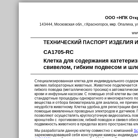
ООО «НПК Отк
143444, Московская обл., г.Красногорск, мкр. Опалиха, у
www
ТЕХНИЧЕСКИЙ ПАСПОРТ ИЗДЕЛИЯ 
CA1705-RC
Клетка для содержания катетери
свивелом, гибким подвесом и шл
Специализированная клетка для индивидуального содер
мелких лабораторных животных. Животное подключается
гибкого поводка (металлического тросика) к автоматичес
крови и инфузным насосам. С помощью этой клетки вы с
стандартные процедуры однократного и многократного п
вещества и отбора биоматериала для анализа, не причи
неудобств животному. Клетка удобна для регистрации фи
помощью вживленных проводных электродов и датчиков. 
позволяют осуществлять круглосуточную видеозапись по
кронштейн с противовесом, гибкий поводок и свивел обе
подвижность животного в пределах всего пространства кл
Мы разработали данную клетку совместно с компанией
Sc
зарекомендовавшей себя конструкции камеры индивидуа