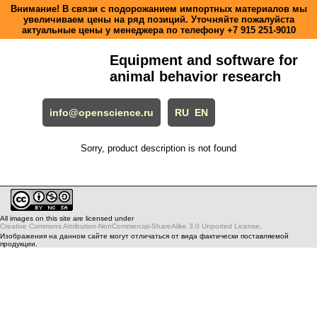
Внимание! В связи с подорожанием импортных материалов мы
увеличиваем цены на ряд позиций. Уточняйте пожалуйста
актуальные цены у менеджера по телефону
+7 915 251-9010
Equipment and software for
animal behavior research
info@openscience.ru
RU
EN
Sorry, product description is not found
All images on this site are licensed under
Creative Commons Attribution-NonCommercial-ShareAlike 3.0 Unported License
.
Изображения на данном сайте могут отличаться от вида фактически поставляемой
продукции.