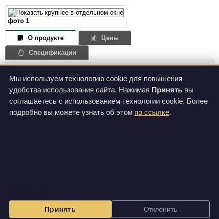
фото 1
О продукте
Цены
Спецификации
Мы используем технологию cookie для повышения
удобства использования сайта. Нажимая
Принять
вы
фото 2
соглашаетесь с использованием технологии cookie. Более
подробно вы можете узнать об этом
по ссылке
.
фото 3
фото 4
фото 5
Все фотографии и видеозаписи, размещенные на этом сайте, доступны по лицензии
Принять
Отклонить
Creative Commons Attribution-NonCommercial-ShareAlike 3.0 Unported License
.
Изображения на данном сайте могут отличаться от вида фактически поставляемой