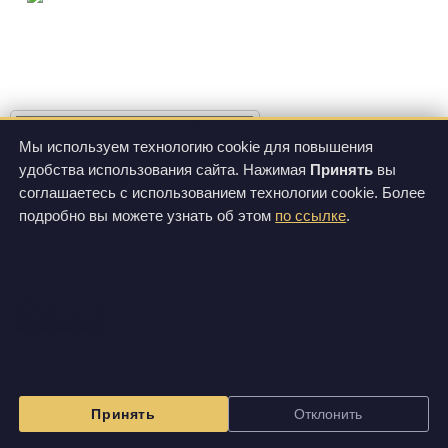
фото 1
Мы используем технологию cookie для повышения
удобства использования сайта. Нажимая
Принять
вы
О продукте
Цены
соглашаетесь с использованием технологии cookie. Более
Спецификации
подробно вы можете узнать об этом
по ссылке
.
Все фотографии и видеозаписи, размещенные на этом сайте, доступны по лицензии
Creative Commons Attribution-NonCommercial-ShareAlike 3.0 Unported License
.
Изображения на данном сайте могут отличаться от вида фактически поставляемой
продукции.
Принять
Отклонить