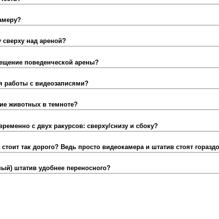
амеру?
 сверху над ареной?
вещение поведенческой арены?
я работы с видеозаписями?
ие животных в темноте?
ременно с двух ракурсов: сверху/снизу и сбоку?
стоит так дорого? Ведь просто видеокамера и штатив стоят горазд
ый) штатив удобнее переносного?