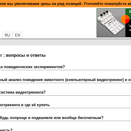
ов мы увеличиваем цены на ряд позиций. Уточняйте пожалуйста а
RU
EN
г : вопросы и ответы
а поведенческих экспериментов?
ный анализ поведения животного (компьютерный видеотрекинг) и 
система видеотрекинга?
отрекинга и где её купить
ибудь попроще и подешевле или вообще бесплатным?
честь?