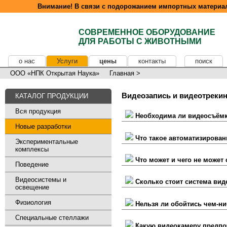
Внимание! В связи с подорожанием импортных материал
СОВРЕМЕННОЕ ОБОРУДОВАНИЕ
ДЛЯ РАБОТЫ С ЖИВОТНЫМИ
о нас
Услуги
цены
контакты
поиск
ООО «НПК Открытая Наука»
Главная
>
Видеозапись и видеотрекин
КАТАЛОГ ПРОДУКЦИИ
Вся продукция
Необходима ли видеосъёмк
Новые разработки
Что такое автоматизирован
Экспериментальные
комплексы
Что может и чего не может 
Поведение
Видеосистемы и
Сколько стоит система виде
освещение
Физиология
Нельзя ли обойтись чем-н
Специальные стеллажи
Какую видеокамеру предпо