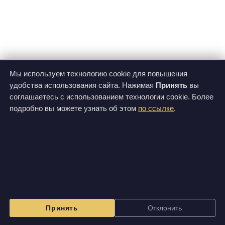
Мы используем технологию cookie для повышения
Все фотографии и видеозаписи, размещенные на этом сайте, доступны по лицензии
удобства использования сайта. Нажимая
Принять
вы
Creative Commons Attribution-NonCommercial-ShareAlike 3.0 Unported License
.
Изображения на данном сайте могут отличаться от вида фактически поставляемой
соглашаетесь с использованием технологии cookie. Более
продукции.
подробно вы можете узнать об этом
по ссылке
.
Принять
Отклонить