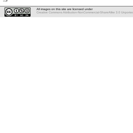
-->
All images on this site are licensed under
Creative Commons Attribution-NonCommercial-ShareAlike 3.0 Unporte