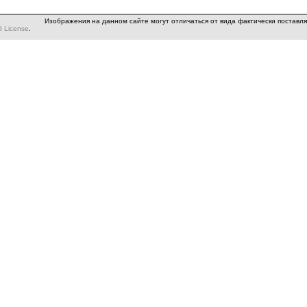
Изображения на данном сайте могут отличаться от вида фактически поставл
d License
.