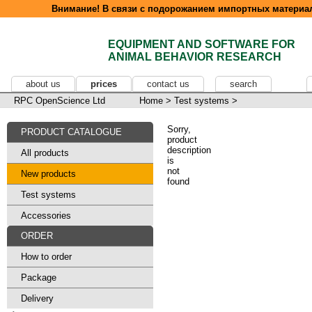
Внимание! В связи с подорожанием импортных материал
EQUIPMENT AND SOFTWARE FOR
ANIMAL BEHAVIOR RESEARCH
about us
prices
contact us
search
RPC OpenScience Ltd
Home
>
Test systems
>
Sorry,
PRODUCT CATALOGUE
product
description
All products
is
not
New products
found
Test systems
Accessories
ORDER
How to order
Package
Delivery