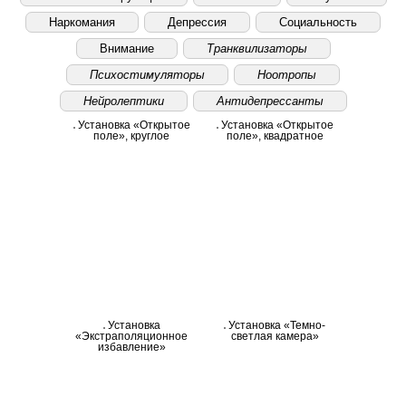
Наркомания
Депрессия
Социальность
Внимание
Транквилизаторы
Психостимуляторы
Ноотропы
Нейролептики
Антидепрессанты
Установка «Открытое
Установка «Открытое
поле», круглое
поле», квадратное
Установка
Установка «Темно-
«Экстраполяционное
светлая камера»
избавление»