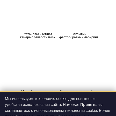
Установка «Темная
Закрытый
камера с отверстиями»
крестообразный лабиринт
Многофункциональная
Открытое поле для Danio
установка для водного
теста
Мы используем технологию cookie для повышения
«Экстраполяционное
избавление»
удобства использования сайта. Нажимая
Принять
вы
соглашаетесь с использованием технологии cookie. Более