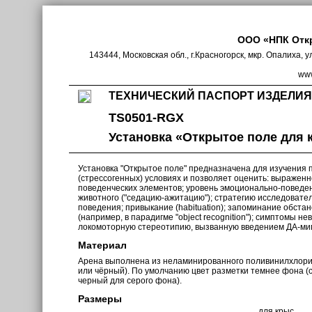
ООО «НПК Отк
143444, Московская обл., г.Красногорск, мкр. Опалиха, у
www
ТЕХНИЧЕСКИЙ ПАСПОРТ ИЗДЕЛИЯ
TS0501-RGX
Установка «Открытое поле для к
Установка "Открытое поле" предназначена для изучения 
(стрессогенных) условиях и позволяет оценить: выражен
поведенческих элементов; уровень эмоционально-поведе
животного ("седацию-ажитацию"); стратегию исследовате
поведения; привыкание (habituation); запоминание обста
(например, в парадигме "object recognition"); симптомы н
локомоторную стереотипию, вызванную введением ДА-ми
Материал
Арена выполнена из неламинированного поливинилхлорид
или чёрный). По умолчанию цвет разметки темнее фона (
черный для серого фона).
Размеры
для крыс