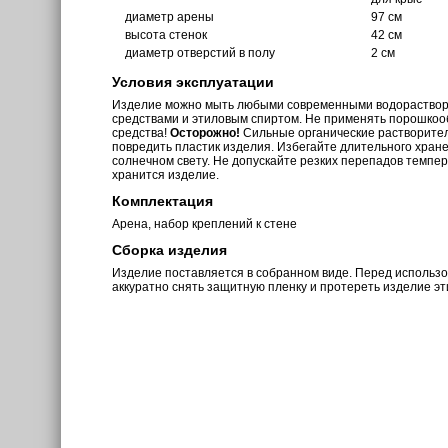
диаметр арены
97 см
высота стенок
42 см
диаметр отверстий в полу
2 см
Условия эксплуатации
Изделие можно мыть любыми современными водораств
средствами и этиловым спиртом. Не применять порошкоо
средства!
Осторожно!
Сильные органические растворите
повредить пластик изделия. Избегайте длительного хран
солнечном свету. Не допускайте резких перепадов темпе
хранится изделие.
Комплектация
Арена, набор креплений к стене
Сборка изделия
Изделие поставляется в собранном виде. Перед использ
аккуратно снять защитную пленку и протереть изделие э