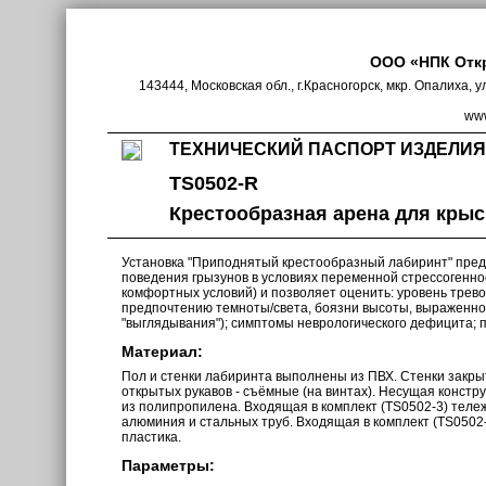
ООО «НПК Отк
143444, Московская обл., г.Красногорск, мкр. Опалиха, у
www
ТЕХНИЧЕСКИЙ ПАСПОРТ ИЗДЕЛИЯ
TS0502-R
Крестообразная арена для крыс,
Установка "Приподнятый крестообразный лабиринт" пред
поведения грызунов в условиях переменной стрессогенно
комфортных условий) и позволяет оценить: уровень трево
предпочтению темноты/света, боязни высоты, выраженно
"выглядывания"); симптомы неврологического дефицита; пр
Материал:
Пол и стенки лабиринта выполнены из ПВХ. Стенки закры
открытых рукавов - съёмные (на винтах). Несущая конст
из полипропилена. Входящая в комплект (TS0502-3) теле
алюминия и стальных труб. Входящая в комплект (TS0502-
пластика.
Параметры: