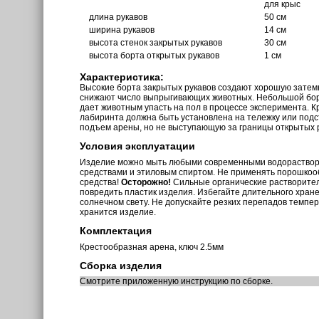
для крыс
длина рукавов
50 см
ширина рукавов
14 см
высота стенок закрытых рукавов
30 см
высота борта открытых рукавов
1 см
Характеристика:
Высокие борта закрытых рукавов создают хорошую затем
снижают число выпрыгивающих животных. Небольшой бор
дает животным упасть на пол в процессе эксперимента. 
лабиринта должна быть установлена на тележку или под
подъем арены, но не выступающую за границы открытых р
Условия эксплуатации
Изделие можно мыть любыми современными водораств
средствами и этиловым спиртом. Не применять порошкоо
средства!
Осторожно!
Сильные органические растворите
повредить пластик изделия. Избегайте длительного хран
солнечном свету. Не допускайте резких перепадов темпе
хранится изделие.
Комплектация
Крестообразная арена, ключ 2.5мм
Сборка изделия
Смотрите приложенную инструкцию по сборке.