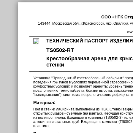
ООО «НПК Отк
143444, Московская обл., г.Красногорск, мкр. Опалиха, у
www
ТЕХНИЧЕСКИЙ ПАСПОРТ ИЗДЕЛИЯ
TS0502-RT
Крестообразная арена для крыс
стенки
Установка "Приподнятый крестообразный лабиринт" пред
поведения грызунов в условиях переменной стрессогенно
комфортных условий) и позволяет оценить: уровень трево
предпочтению темноты/света, боязни высоты, выраженно
"выглядывания"); симптомы неврологического дефицита; пр
Материал:
Пол и стенки лабиринта выполнены из ПВХ. Стенки закры
открытых рукавов - съёмные (на винтах). Несущая конст
из полипропилена. Входящая в комплект (TS0502-3) теле
алюминия и стальных труб. Входящая в комплект (TS0502-
пластика.