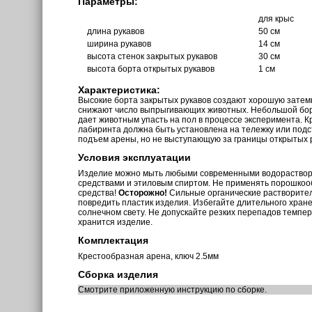
Параметры:
для крыс
длина рукавов
50 см
ширина рукавов
14 см
высота стенок закрытых рукавов
30 см
высота борта открытых рукавов
1 см
Характеристика:
Высокие борта закрытых рукавов создают хорошую затем
снижают число выпрыгивающих животных. Небольшой бор
дает животным упасть на пол в процессе эксперимента. 
лабиринта должна быть установлена на тележку или под
подъем арены, но не выступающую за границы открытых р
Условия эксплуатации
Изделие можно мыть любыми современными водораств
средствами и этиловым спиртом. Не применять порошкоо
средства!
Осторожно!
Сильные органические растворите
повредить пластик изделия. Избегайте длительного хран
солнечном свету. Не допускайте резких перепадов темпе
хранится изделие.
Комплектация
Крестообразная арена, ключ 2.5мм
Сборка изделия
Смотрите приложенную инструкцию по сборке.