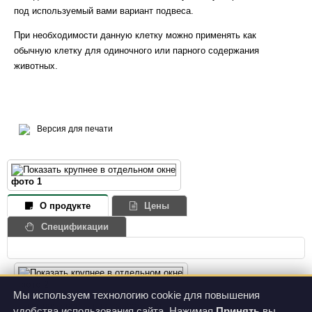
под используемый вами вариант подвеса.
При необходимости данную клетку можно применять как
обычную клетку для одиночного или парного содержания
животных.
Версия для печати
фото 1
О продукте
Цены
Спецификации
фото 2
Крышку клетки можно снять, не
Мы используем технологию cookie для повышения
открывая дверцу и не отсоединяя
удобства использования сайта. Нажимая
Принять
вы