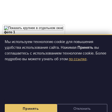
фото 1
О продукте
Цены
Мы используем технологию cookie для повышения
удобства использования сайта. Нажимая
Принять
вы
Спецификации
соглашаетесь с использованием технологии cookie. Более
подробно вы можете узнать об этом
по ссылке
.
фото 2
Переноска для крысы
фото 3
Переноска для кролика
Все фотографии и видеозаписи, размещенные на этом сайте, доступны по лицензии
Принять
Отклонить
Creative Commons Attribution-NonCommercial-ShareAlike 3.0 Unported License
.