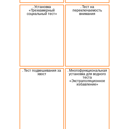
Установка
Тест на
«Трехкамерный
переключаемость
социальный тест»
внимания
Тест подвешивания за
Многофункциональная
хвост
установка для водного
теста
«Экстраполяционное
избавление»