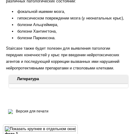
различных патологических состояний:
фокальной ишемии мозга,
гипоксическом повреждении мозга (у неонатальных крыс),
болезни Альцгеймера,
болезни Хантингтона,
болезни Паркинсона.
Staircase также будет полезен для выявления патологии
передних конечностей у крыс при введении нейротоксических
агентов и последующей коррекции вызванных ими нарушений
нейропротективными препаратами и стволовыми клетками.
Литература
Montoya CP, Campbell-Hope LJ, Pemberton KD, Dunnett SB.
1991. The "staircase test": a measure of independent forelimb
reaching and grasping abilities in rats. J Neurosci Methods. 36(2-
3):219-228.
Версия для печати
ОЦЕНКА СЕНСОМОТОРНОГО ДЕФИЦИТА В ОТДАЛЕННОМ
ПЕРИОДЕ ПОСЛЕ ИШЕМИИ/ГИПОКСИИ ГОЛОВНОГО
МОЗГА НЕОНАТАЛЬНЫХ КРЫС Д. Н. Силачёв, М. И.
фото 1