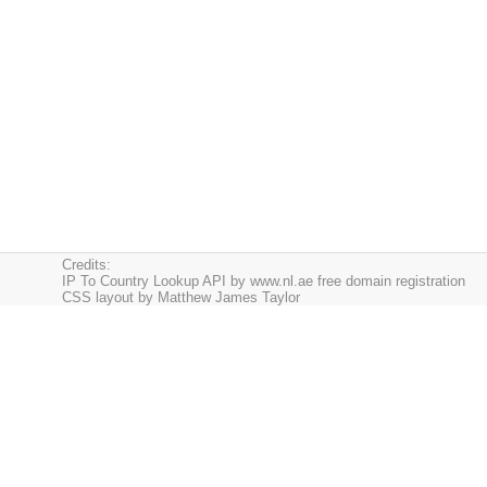
Credits:
IP To Country Lookup API by
www.nl.ae free domain registration
CSS layout by
Matthew James Taylor