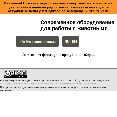
Внимание! В связи с подорожанием импортных материалов мы
увеличиваем цены на ряд позиций. Уточняйте пожалуйста
актуальные цены у менеджера по телефону
+7 915 251-9010
Современное оборудование
для работы с животными
info@openscience.ru
RU
EN
Извините, информация о продукте не найдена
Все фотографии и видеозаписи, размещенные на этом сайте, доступны по лицензии
Creative Commons Attribution-NonCommercial-ShareAlike 3.0 Unported License
.
Изображения на данном сайте могут отличаться от вида фактически поставляемой
продукции.