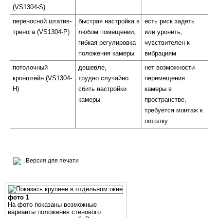
(VS1304-S)
переносной штатив-
быстрая настройка в
есть риск задеть
тренога (VS1304-P)
любом помещении,
или уронить,
гибкая регулировка
чувствителен к
положения камеры
вибрациям
потолочный
дешевле,
нет возможности
кронштейн (VS1304-
трудно случайно
перемещения
H)
сбить настройки
камеры в
камеры
пространстве,
требуется монтаж к
потолку
Версия для печати
фото 1
На фото показаны возможные
варианты положения стенового