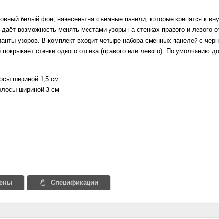
ровный белый фон, нанесены на съёмные панели, которые крепятся к вн
 даёт возможность менять местами узоры на стенках правого и левого от
ианты узоров. В комплект входит четыре набора сменных панелей с чер
 покрывает стенки одного отсека (правого или левого). По умолчанию 
осы шириной 1,5 см
олосы шириной 3 см
ены
Спецификации