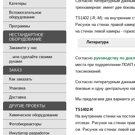
Согласно литературным данным, 
Катетеры
трехкамерная: имеет две боков
Вспомогательное
оборудование
TS1402 (-R,-М): на внутренние 
Рисунок на стенах правой каме
Программы
на стенах левой камеры - гори
НЕСТАНДАРТНОЕ
ОБОРУДОВАНИЕ
Литература
Закажите у нас
Marquez P, Baliram R, Gajawada
...или сделайте своими
Согласно
руководству по док
руками
locomotor sensitization, and c
места при подкреплении ПОАП в
7044.120.1.10.
ЗАКАЗ
токсикоманий.
Как заказать
Pogorelov VM, Nomura J, Kim J
Согласно литературным данным,
Cadet JL, Wong DF, Pletnikov 
Упаковка
боковые и одну центральную ка
preference: a comorbidity mode
Доставка
Мы предлагаем два варианта ус
Şorodoc V, Rusu-Zota G, Nechit
ДРУГИЕ ПРОЕКТЫ
TS1402-R
preference model of addiction
Химическое оборудование
На внутренние стенки на посто
отсеках. Рисунок на стенах пр
Фотобиореакторы
см. Рисунок на стенах левой к
Инкубатор разработок