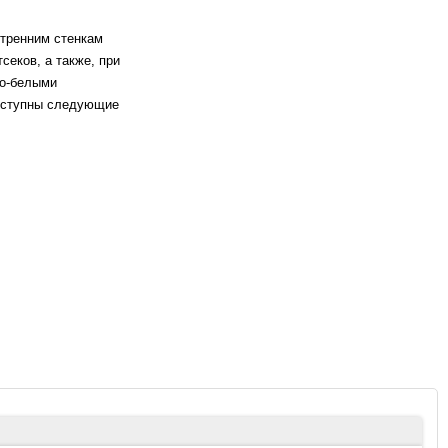
утренним стенкам
секов, а также, при
но-белыми
доступны следующие