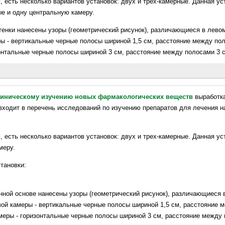
есть несколько вариантов установок: двух и трех-камерные. Данная уст
ые и одну центральную камеру.
стенки нанесены узоры (геометрический рисунок), различающиеся в левом
ры - вертикальные черные полосы шириной 1,5 см, расстояние между пол
зонтальные черные полосы шириной 3 см, расстояние между полосами 3 
 N, Friedman TC, Lutfy K. 2006. Differential involvement of enkephalins in a
линическому изучению новых фармакологических веществ
выработк
onditioned place preference induced by morphine. Behav Neurosci. 120(1):10-5
ходит в перечень исследований по изучению препаратов для лечения н
, Kannan G, Ayhan Y, Yang C, Taniguchi Y, Abazyan B, Valentine H, Krasno
 есть несколько вариантов установок: двух и трех-камерные. Данная ус
MV. 2012. Mutant DISC1 affects methamphetamine-induced sensitization and 
меру.
l. Neuropharmacology. 62(3):1242-51. doi: 10.1016/j.neuropharm.2011.02.003
тановки:
a P, Moraru C, Manole OM. 2022. Effects of imidazoline agents in a rat cond
. Naunyn Schmiedebergs Arch Pharmacol. 395(3):365-376. doi: 10.1007/s0021
янной основе нанесены узоры (геометрический рисунок), различающиеся 
авой камеры - вертикальные черные полосы шириной 1,5 см, расстояние 
амеры - горизонтальные черные полосы шириной 3 см, расстояние между 