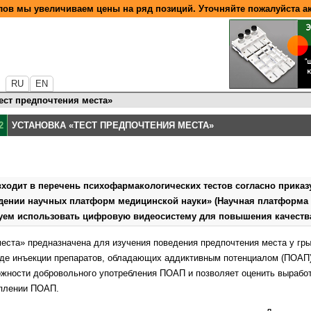
ов мы увеличиваем цены на ряд позиций. Уточняйте пожалуйста а
RU
EN
ест предпочтения места»
2
УСТАНОВКА «ТЕСТ ПРЕДПОЧТЕНИЯ МЕСТА»
входит в перечень психофармакологических тестов согласно прика
рждении научных платформ медицинской науки» (Научная платформа
уем использовать цифровую видеосистему для повышения качеств
места» предназначена для изучения поведения предпочтения места у гр
иде инъекции препаратов, обладающих аддиктивным потенциалом (ПОАП
ожности добровольного употребления ПОАП и позволяет оценить выработ
еплении ПОАП.