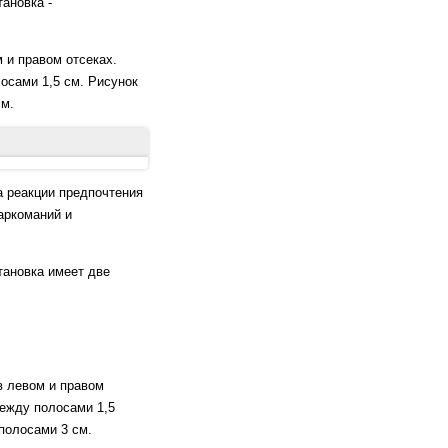
ановка -
 и правом отсеках.
осами 1,5 см. Рисунок
см.
nalgesic tolerance,
а реакции предпочтения
. doi: 10.1037/0735-
аркоманий и
va IN, Kamiya A,
тановка имеет две
conditioned place
.
itioned place
0-021-02194-z.
в левом и правом
между полосами 1,5
полосами 3 см.