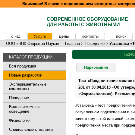
Внимание! В связи с подорожанием импортных материал
СОВРЕМЕННОЕ ОБОРУДОВАНИЕ
ДЛЯ РАБОТЫ С ЖИВОТНЫМИ
о нас
Услуги
цены
контакты
поиск
ООО «НПК Открытая Наука»
Главная
>
Поведение
>
Установка «Т
TS140
КАТАЛОГ ПРОДУКЦИИ
Вся продукция
Наркомания
Новые разработки
Тест «Предпочтение места» 
Экспериментальные
281 от 30.04.2013 «Об утве
комплексы
«Фармакология»). Рекоменд
Поведение
Установка «Тест предпочтения 
Видеосистемы и
освещение
безусловном подкреплении в в
животному в той или иной возм
Физиология
предпочтения места при подкр
Специальные стеллажи