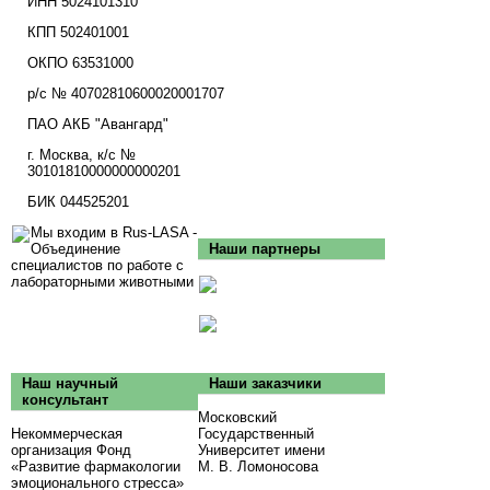
ИНН 5024101310
КПП 502401001
ОКПО 63531000
р/с № 40702810600020001707
ПАО АКБ "Авангард"
г. Москва, к/с №
30101810000000000201
БИК 044525201
Мы входим в Rus-LASA -
Объединение
Наши партнеры
специалистов по работе с
лабораторными животными
Наш научный
Наши заказчики
консультант
Московский
Некоммерческая
Государственный
организация Фонд
Университет имени
«Развитие фармакологии
М. В. Ломоносова
эмоционального стресса»