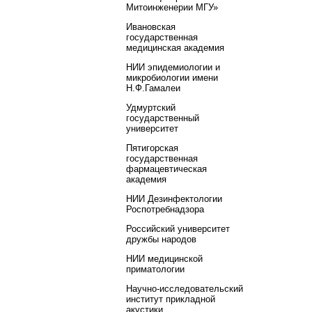
Митоинженерии МГУ»
Ивановская
государственная
медицинская академия
НИИ эпидемиологии и
микробиологии имени
Н.Ф.Гамалеи
Удмуртский
государственный
университет
Пятигорская
государственная
фармацевтическая
академия
НИИ Дезинфектологии
Роспотребнадзора
Российский университет
дружбы народов
НИИ медицинской
приматологии
Научно-исследовательский
институт прикладной
акустики