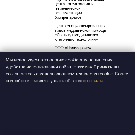
центр токсикологии и
гигиенической
регламентации
биопрепаратов
Центр специализированных
видов медицинской помощи
«Институт медицинских
клеточных технологий»
ООО «Полисервис»
ЗАО «Фарм-Синтез»
Мы используем технологию cookie для повышения
ЗАО «Санкт-Петербургский
удобства использования сайта. Нажимая
Принять
вы
Институт Фармации»
соглашаетесь с использованием технологии cookie. Более
ООО «НПО Петровакс
подробно вы можете узнать об этом
по ссылке
.
Фарм»
ОАО «Российские
космические системы»
ЗАО «Агрозооветсервис»
ЗАО «Биокад»