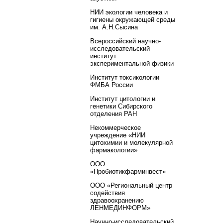
НИИ экологии человека и
гигиены окружающей среды
им. А.Н.Сысина
Всероссийский научно-
исследовательский
институт
экспериментальной физики
Институт токсикологии
ФМБА России
Институт цитологии и
генетики Сибирского
отделения РАН
Некоммерческое
учреждение «НИИ
цитохимии и молекулярной
фармакологии»
ООО
«Пробиотикфарминвест»
ООО «Региональный центр
содействия
здравоохранению
ЛЕНМЕДИНФОРМ»
Научно-исследовательский