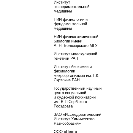
Институт
экспериментальной
медицины
НИИ физиологии и
фундаментальной
медицины
НИИ физико-химической
биологии имени
А. Н. Белозерского МГУ
Институт молекулярной
генетики РАН
Институт биохимии и
физиологии
микроорганизмов им. Г.К.
Скрябина РАН
Государственный научный
центр социальной
и судебной психиатрии
им. В.П.Сербского
Росздрава
ЗАО «Исследовательский
Институт Химического
Разнообразия»
ООО «Центр