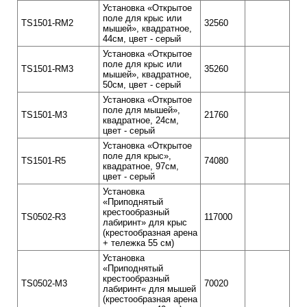
Установка «Открытое
поле для крыс или
TS1501-RM2
32560
мышей», квадратное,
44см, цвет - серый
Установка «Открытое
поле для крыс или
TS1501-RM3
35260
мышей», квадратное,
50см, цвет - серый
Установка «Открытое
поле для мышей»,
TS1501-M3
21760
квадратное, 24см,
цвет - серый
Установка «Открытое
поле для крыс»,
TS1501-R5
74080
квадратное, 97см,
цвет - серый
Установка
«Приподнятый
крестообразный
TS0502-R3
117000
лабиринт» для крыс
(крестообразная арена
+ тележка 55 см)
Установка
«Приподнятый
крестообразный
TS0502-M3
70020
лабиринт« для мышей
(крестообразная арена