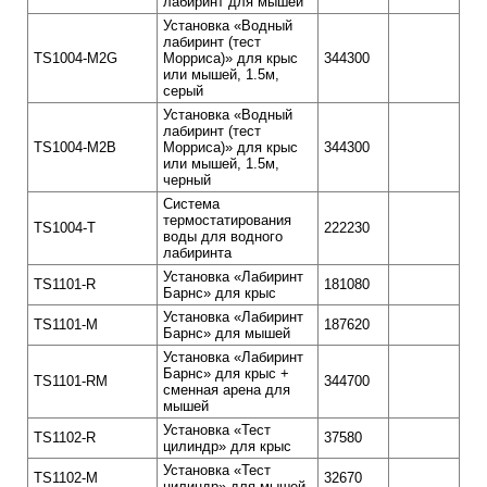
лабиринт для мышей
Установка «Водный
лабиринт (тест
TS1004-М2G
Морриса)» для крыс
344300
или мышей, 1.5м,
серый
Установка «Водный
лабиринт (тест
TS1004-М2B
Морриса)» для крыс
344300
или мышей, 1.5м,
черный
Система
термостатирования
TS1004-T
222230
воды для водного
лабиринта
Установка «Лабиринт
TS1101-R
181080
Барнс» для крыс
Установка «Лабиринт
TS1101-М
187620
Барнс» для мышей
Установка «Лабиринт
Барнс» для крыс +
TS1101-RM
344700
cменная арена для
мышей
Установка «Тест
TS1102-R
37580
цилиндр» для крыс
Установка «Тест
TS1102-M
32670
цилиндр» для мышей