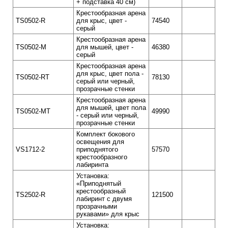
+ подставка 40 см)
Крестообразная арена
TS0502-R
для крыс, цвет -
74540
серый
Крестообразная арена
TS0502-M
для мышей, цвет -
46380
серый
Крестообразная арена
для крыс, цвет пола -
TS0502-RT
78130
серый или черный,
прозрачные стенки
Крестообразная арена
для мышей, цвет пола
TS0502-MT
49990
- серый или черный,
прозрачные стенки
Комплект бокового
освещения для
VS1712-2
приподнятого
57570
крестообразного
лабиринта
Установка:
«Приподнятый
крестообразный
TS2502-R
121500
лабиринт с двумя
прозрачными
рукавами» для крыс
Установка: