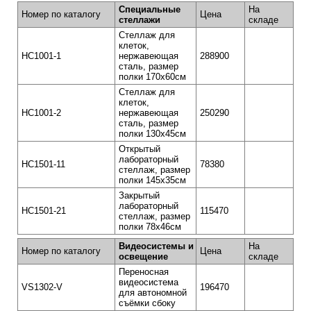
Специальные
На
Номер по каталогу
Цена
стеллажи
складе
Стеллаж для
клеток,
HC1001-1
нержавеющая
288900
сталь, размер
полки 170х60см
Стеллаж для
клеток,
HC1001-2
нержавеющая
250290
сталь, размер
полки 130х45см
Открытый
лабораторный
HC1501-11
78380
стеллаж, размер
полки 145х35см
Закрытый
лабораторный
HC1501-21
115470
стеллаж, размер
полки 78х46см
Видеосистемы и
На
Номер по каталогу
Цена
освещение
складе
Переносная
видеосистема
VS1302-V
196470
для автономной
съёмки сбоку