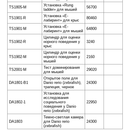
Установка «Rung
TS1805-M
56700
ladder» для мышей
Установка «Е-
TS1901-R
80460
лабиринт» для крыс
Установка «Е-
TS1901-M
64800
лабиринт» для мышей
Цилиндр для оценки
TS1902-R
норного поведения у
3240
крыс
Цилиндр для оценки
TS1902-M
норного поведения у
2160
мышей
Тест доминирования
TS2001-M
29020
для мышей
Открытое поле для
DA1801-B1
Danio rerio (zebrafish),
24300
трапеция, черное
Установка для
исследования
DA1802-1
социального
22950
поведения у Danio
rerio (zebrafish)
Темно-светлая камера
DA1803
для Danio rerio
24300
(zebrafish)