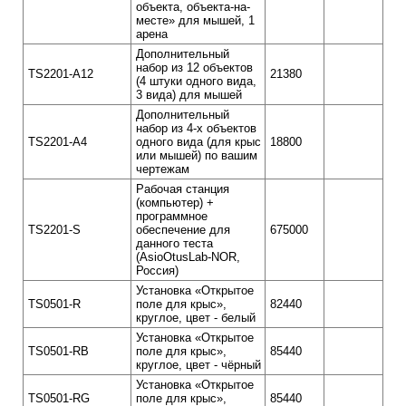
объекта, объекта-на-
месте» для мышей, 1
арена
Дополнительный
набор из 12 объектов
TS2201-A12
21380
(4 штуки одного вида,
3 вида) для мышей
Дополнительный
набор из 4-х объектов
TS2201-A4
одного вида (для крыс
18800
или мышей) по вашим
чертежам
Рабочая станция
(компьютер) +
программное
TS2201-S
обеспечение для
675000
данного теста
(AsioOtusLab-NOR,
Россия)
Установка «Открытое
TS0501-R
поле для крыс»,
82440
круглое, цвет - белый
Установка «Открытое
TS0501-RB
поле для крыс»,
85440
круглое, цвет - чёрный
Установка «Открытое
TS0501-RG
поле для крыс»,
85440