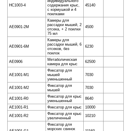
индивидуального
HC1003-4
содержания крыс,
45140
с кормушкой и 4
поилками
Камеры для
рассадки мышей, 2
AE0901-2M
4500
отсека, + 2 поилки
75 мл
Камеры для
рассадки мышей, 6
AE0901-6M
6230
отсеков, без
поилок
Метаболическая
AE0906
62500
камера для крыс
Фиксатор для
AE1001-M1
мышей
7030
уменьшенный
Фиксатор для
AE1001-M2
7030
мышей
Фиксатор для крыс
AE1001-R0
8640
уменьшенный
AE1001-R1
Фиксатор для крыс
10000
Фиксатор для крыс
AE1001-R2
10210
увеличенный
Фиксатор для
морских свинок
AE1001-G1
11160