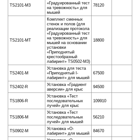
«Градуированный тест
TS2101-M3
78120
на тревожность» для
мышей
Комплект сменных
стенок и полов (для
реализации протокола
«Градуированный тест
на тревожность» для
TS2101-MT
18800
мышей на основании
установки
«Приподнятый
крестообразный
лабиринт» TS0502-M3)
Установка для теста
TS2401-M
«Приподнятый I-
67500
лабиринт» для мышей
Установка «Градиент
TS2402-R
94500
аверсии» для крыс
Установка «Тест
TS1806-R
последовательных
109910
лучей» для крыс
Установка «Тест
TS1806-M
последовательных
56210
лучей» для мышей
Установка «О-
TS0902-М
84670
лабиринт» для мышей