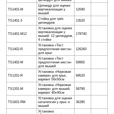
Цилиндр для оценки
TS1401-M
вертикализации у
12040
мышей
Стойка для трёх
TS1401-3
13520
цилиндров
Установка для оценки
вертикализации у
TS1401-M12
178740
мышей: 12 цилиндров,
4 стойки
Установка «Тест
TS1402-R
предпочтения места»
126260
для крыс
Установка «Тест
TS1402-M
предпочтения места»
59950
для мышей
Установка «Норковая
TS1201-R
камера» для крыс,
69520
вариант 50х50см
Установка «Норковая
TS1201-M
камера» для мышей,
58790
вариант 40х40см
Установка для оценки
TS1601-RM
каталепсии у крыс и
36280
мышей
Установка