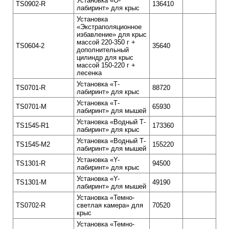
Установка «О-
TS0902-R
136410
лабиринт» для крыс
Установка
«Экстраполяционное
избавление» для крыс
массой 220-350 г +
TS0604-2
35640
дополнительный
цилиндр для крыс
массой 150-220 г +
лесенка
Установка «Т-
TS0701-R
88720
лабиринт» для крыс
Установка «Т-
TS0701-M
65930
лабиринт» для мышей
Установка «Водный Т-
TS1545-R1
173360
лабиринт» для крыс
Установка «Водный Т-
TS1545-M2
155220
лабиринт» для мышей
Установка «Y-
TS1301-R
94500
лабиринт» для крыс
Установка «Y-
TS1301-M
49190
лабиринт» для мышей
Установка «Темно-
TS0702-R
светлая камера» для
70520
крыс
Установка «Темно-