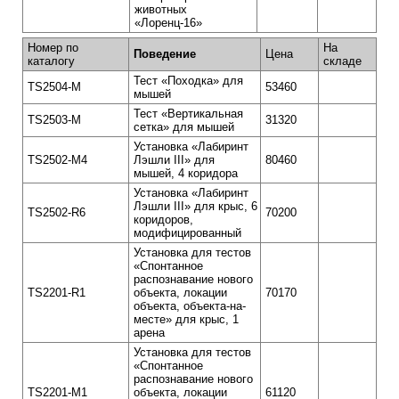
животных
«Лоренц-16»
Номер по
На
Поведение
Цена
каталогу
складе
Тест «Походка» для
TS2504-M
53460
мышей
Тест «Вертикальная
TS2503-M
31320
cетка» для мышей
Установка «Лабиринт
TS2502-M4
Лэшли III» для
80460
мышей, 4 коридора
Установка «Лабиринт
Лэшли III» для крыс, 6
TS2502-R6
70200
коридоров,
модифицированный
Установка для тестов
«Спонтанное
распознавание нового
TS2201-R1
объекта, локации
70170
объекта, объекта-на-
месте» для крыс, 1
арена
Установка для тестов
«Спонтанное
распознавание нового
TS2201-M1
объекта, локации
61120