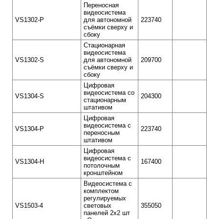
Переносная
видеосистема
VS1302-P
для автономной
223740
съёмки сверху и
сбоку
Стационарная
видеосистема
VS1302-S
для автономной
209700
съёмки сверху и
сбоку
Цифровая
видеосистема со
VS1304-S
204300
стационарным
штативом
Цифровая
видеосистема с
VS1304-P
223740
переносным
штативом
Цифровая
видеосистема с
VS1304-H
167400
потолочным
кронштейном
Видеосистема с
комплектом
регулируемых
VS1503-4
световых
355050
панелей 2х2 шт