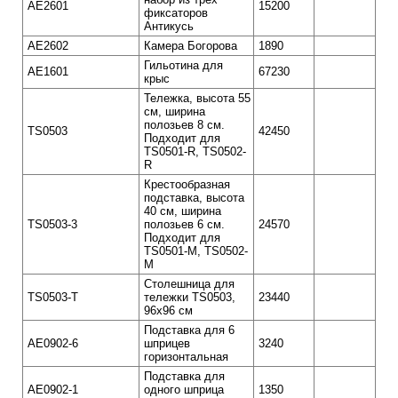
AE2601
15200
фиксаторов
Антикусь
AE2602
Камера Богорова
1890
Гильотина для
AE1601
67230
крыс
Тележка, высота 55
см, ширина
полозьев 8 см.
TS0503
42450
Подходит для
TS0501-R, TS0502-
R
Крестообразная
подставка, высота
40 см, ширина
TS0503-3
полозьев 6 см.
24570
Подходит для
TS0501-M, TS0502-
M
Столешница для
TS0503-T
тележки TS0503,
23440
96х96 см
Подставка для 6
AE0902-6
шприцев
3240
горизонтальная
Подставка для
AE0902-1
одного шприца
1350