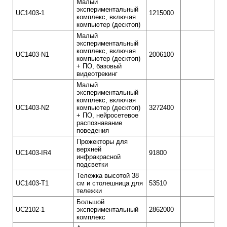
Малый
экспериментальный
UC1403-1
1215000
комплекс, включая
компьютер (десктоп)
Малый
экспериментальный
комплекс, включая
UC1403-N1
2006100
компьютер (десктоп)
+ ПО, базовый
видеотрекинг
Малый
экспериментальный
комплекс, включая
UC1403-N2
компьютер (десктоп)
3272400
+ ПО, нейросетевое
распознавание
поведения
Прожекторы для
верхней
UC1403-IR4
91800
инфракрасной
подсветки
Тележка высотой 38
UC1403-T1
см и столешница для
53510
тележки
Большой
UC2102-1
экспериментальный
2862000
комплекс