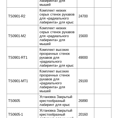
лабиринта» для
мышей
Комплект низких
серых стенок рукавов
TS0901-R2
24700
для «радиального
лабиринта» для крыс
Комплект низких
серых стенок рукавов
TS0901-M2
для «радиального
15600
лабиринта» для
мышей
Комплект высоких
прозрачных стенок
TS0901-RT1
рукавов для
49000
«радиального
лабиринта» для крыс
Комплект высоких
прозрачных стенок
рукавов для
TS0901-MT1
29100
«радиального
лабиринта» для
мышей
Установка Закрытый
TS0605
крестообразный
26890
лабиринт для крыс
Установка Закрытый
TS0605-1
крестообразный
20160