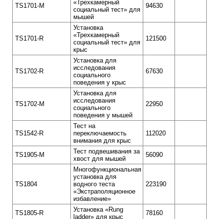
«Трехкамерный
TS1701-M
94630
социальный тест» для
мышей
Установка
«Трехкамерный
TS1701-R
121500
социальный тест» для
крыс
Установка для
исследования
TS1702-R
67630
социального
поведения у крыс
Установка для
исследования
TS1702-M
22950
социального
поведения у мышей
Тест на
TS1542-R
переключаемость
112020
внимания для крыс
Тест подвешивания за
TS1905-M
56090
хвост для мышей
Многофункциональная
установка для
TS1804
водного теста
223190
«Экстраполяционное
избавление»
Установка «Rung
TS1805-R
78160
ladder» для крыс