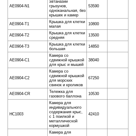
эвтаназии
AE0904-N1
грызунов,
53590
одноканальная, без
крышек и камер
Крышка для клетки
AE0904-T1
10800
малая
Крышка для клетки
AE0904-T2
13500
средняя
Крышка для клетки
AE0904-T3
14850
большая
Камера со
AE0904-С1
сдвижной крышкой
38040
для крыс и мышей
Камера со
сдвижной крышкой
AE0904-С2
67250
для морских
свинок и кроликов
Тележка для
AE0904-CR
10530
газового баллона
Камера для
индивидуального
содержания крыс,
HC1003
42410
с 1 поилкой и
металлической
кормушкой
Камера для