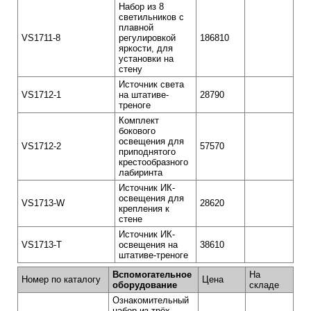
Набор из 8
светильников с
плавной
VS1711-8
регулировкой
186810
яркости, для
установки на
стену
Источник света
VS1712-1
на штативе-
28790
треноге
Комплект
бокового
освещения для
VS1712-2
57570
приподнятого
крестообразного
лабиринта
Источник ИК-
освещения для
VS1713-W
28620
крепления к
стене
Источник ИК-
VS1713-T
освещения на
38610
штативе-треноге
Вспомогательное
На
Номер по каталогу
Цена
оборудование
складе
Ознакомительный
набор из трёх