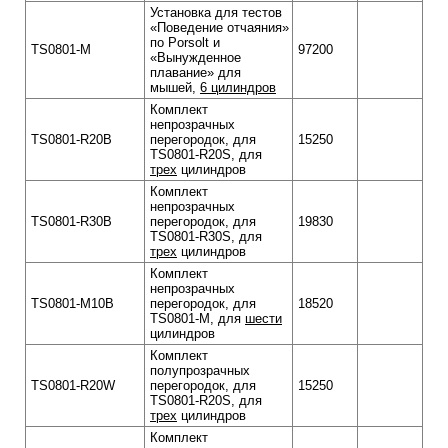
Установка для тестов
«Поведение отчаяния»
по Porsolt и
TS0801-M
97200
«Вынужденное
плавание» для
мышей,
6 цилиндров
Комплект
непрозрачных
TS0801-R20B
перегородок, для
15250
TS0801-R20S, для
трех
цилиндров
Комплект
непрозрачных
TS0801-R30B
перегородок, для
19830
TS0801-R30S, для
трех
цилиндров
Комплект
непрозрачных
TS0801-M10B
перегородок, для
18520
TS0801-M, для
шести
цилиндров
Комплект
полупрозрачных
TS0801-R20W
перегородок, для
15250
TS0801-R20S, для
трех
цилиндров
Комплект