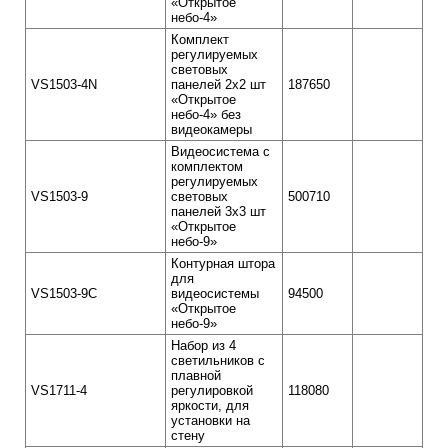
«Открытое
небо-4»
Комплект
регулируемых
световых
VS1503-4N
панелей 2х2 шт
187650
«Открытое
небо-4» без
видеокамеры
Видеосистема с
комплектом
регулируемых
VS1503-9
световых
500710
панелей 3х3 шт
«Открытое
небо-9»
Контурная штора
для
VS1503-9C
видеосистемы
94500
«Открытое
небо-9»
Набор из 4
светильников с
плавной
VS1711-4
регулировкой
118080
яркости, для
установки на
стену