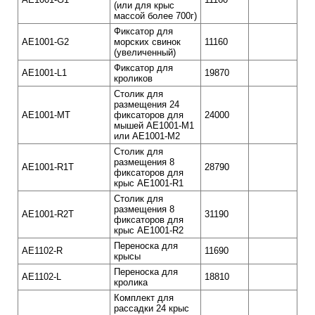
(или для крыс
массой более 700г)
Фиксатор для
AE1001-G2
морских свинок
11160
(увеличенный)
Фиксатор для
AE1001-L1
19870
кроликов
Столик для
размещения 24
AE1001-MT
фиксаторов для
24000
мышей AE1001-M1
или AE1001-M2
Столик для
размещения 8
AE1001-R1T
28790
фиксаторов для
крыс AE1001-R1
Столик для
размещения 8
AE1001-R2T
31190
фиксаторов для
крыс AE1001-R2
Переноска для
AE1102-R
11690
крысы
Переноска для
AE1102-L
18810
кролика
Комплект для
рассадки 24 крыс