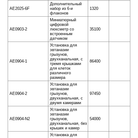
Дополнительный
АЕ2025-6F
набор из 6-и
1320
флаконов
Миниатюрный
цифровой
AE0903-2
люксметр со
35100
встроенным
датчиком
Установка для
эвтаназии
грызунов,
двухканальная, с
AE0904-1
86400
тремя крышками
для клеток
различного
размера
Установка для
эвтаназии
AE0904-2
грызунов,
97450
двухканальная, с
двумя камерами
Установка для
эвтаназии
AE0904-N2
грызунов,
54000
двухканальная, без
крышек и камер
Установка для