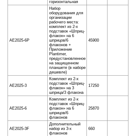
горизонтальная
Набор
оборудования для
организации
рабочего места:
комплект из 2-х
подставок «Шприц-
флакон» на 6
AE2025-6P
шприцов/6
45900
флаконов +
Приложение
Plantimer,
предустановленное
на защищенном
планшете (в наборе
дешевле)
Комплект из 2-х
подставок «Шприц-
AE2025-3
17250
флакон» на 3
шприца/3 флакона
Комплект из 2-х
подставок «Шприц-
AE2025-6
флакон» на 6
25870
шприцов/6
флаконов
Дополнительный
АЕ2025-3F
набор из 3-х
660
флаконов