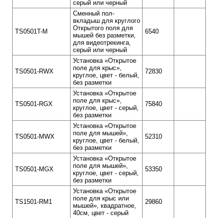
серый или черный
Сменный пол-
вкладыш для круглого
Открытого поля для
TS0501T-M
6540
мышей без разметки,
для видеотрекинга,
серый или черный
Установка «Открытое
поле для крыс»,
TS0501-RWX
72830
круглое, цвет - белый,
без разметки
Установка «Открытое
поле для крыс»,
TS0501-RGX
75840
круглое, цвет - серый,
без разметки
Установка «Открытое
поле для мышей»,
TS0501-MWX
52310
круглое, цвет - белый,
без разметки
Установка «Открытое
поле для мышей»,
TS0501-MGX
53350
круглое, цвет - серый,
без разметки
Установка «Открытое
поле для крыс или
TS1501-RM1
29860
мышей», квадратное,
40см, цвет - серый