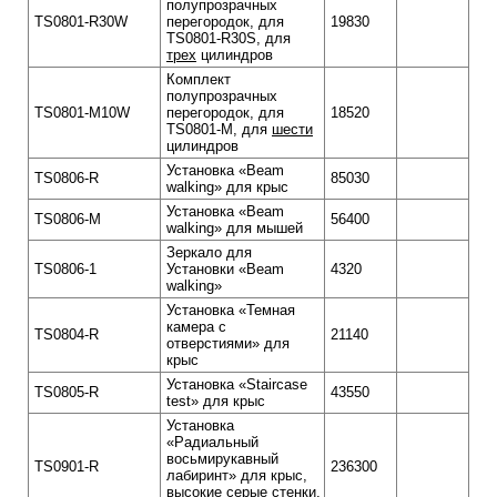
полупрозрачных
TS0801-R30W
перегородок, для
19830
TS0801-R30S, для
трех
цилиндров
Комплект
полупрозрачных
TS0801-M10W
перегородок, для
18520
TS0801-M, для
шести
цилиндров
Установка «Beam
TS0806-R
85030
walking» для крыс
Установка «Beam
TS0806-M
56400
walking» для мышей
Зеркало для
TS0806-1
Установки «Beam
4320
walking»
Установка «Темная
камера с
TS0804-R
21140
отверстиями» для
крыс
Установка «Staircase
TS0805-R
43550
test» для крыс
Установка
«Радиальный
восьмирукавный
TS0901-R
236300
лабиринт» для крыс,
высокие серые стенки,