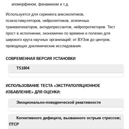
апоморфином, фенамином и т.д.
Используется для скрининга анксиолитиков,
психостимуляторов, нейролептиков, атипичных
транквилизаторов, антидепрессантов, нейропротекторов. Тест
прост в исполнении, экономичен по времени и полезен для
широкого круга научных организаций: от ВУЗов до центров,
проводящих доклинические исследования.
СОВРЕМЕННАЯ ВЕРСИЯ УСТАНОВКИ
TS1804
Современная версия установки -
многофункциональная
установка для теста "Экстраполяционное избавление"
ИСПОЛЬЗОВАНИЕ ТЕСТА «ЭКСТРАПОЛЯЦИОННОЕ
(TS1804)
.
ИЗБАВЛЕНИЕ» ДЛЯ ОЦЕНКИ:
Эмоционально-поведенческой реактивности
Толчком к созданию ТЭИ послужило упоминание о
Когнитивного дефицита, вызванного острым стрессом;
способности некоторых крыс к подныриванию под нижний край
ПТСР
опущенного в воду цилиндра [Henderson N. D., 1970]. Николай