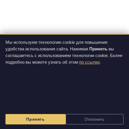
Мы используем технологию cookie для повышения
удобства использования сайта. Нажимая
Принять
вы
соглашаетесь с использованием технологии cookie. Более
Все фотографии и видеозаписи, размещенные на этом сайте, доступны по лицензии
Creative Commons Attribution-NonCommercial-ShareAlike 3.0 Unported License
.
подробно вы можете узнать об этом
по ссылке
.
Изображения на данном сайте могут отличаться от вида фактически поставляемой
продукции.
Принять
Отклонить