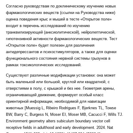
Согласно руководствам по доклиническому изучению новых
фармакологических веществ (ссылки на Руководства ниже)
оценка поведения крыс и мышей в тесте «Открытое поле»
входит в перечень исследований по изучению
транквилизирующей (анксиолитической), нейролептической,
гипотензивной активности фармакологических веществ. Тест
«Открытое поле» будет полезен для различения
антидепрессантов и психостимуляторов, а также для оценки
функционального состояния нервной системы грызунов в
рамках токсикологических исследований.
Существуют различные модификации установки: она может
быть маленькой или большой, круглой или квадратной, с
отверстиями в полу, с крышкой и без нее. Геометрия арены,
ограничивающей движение, формирует особый класс
ориентирной информации, необходимой для навигации
животных [Muessig L, Ribeiro Rodrigues F, Bjerknes TL, Towse
BW, Barry C, Burgess N, Moser EI, Moser MB, Cacucci F, Wills TJ.
Environment geometry alters subiculum boundary vector cell
receptive fields in adulthood and early development. 2024. Nat