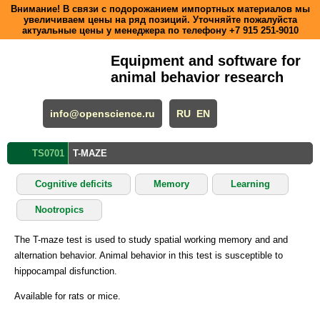
Внимание! В связи с подорожанием импортных материалов мы
увеличиваем цены на ряд позиций. Уточняйте пожалуйста
актуальные цены у менеджера по телефону
+7 915 251-9010
Equipment and software for
animal behavior research
info@openscience.ru
RU
EN
TS0701
T-MAZE
Cognitive deficits
Memory
Learning
Nootropics
The T-maze test is used to study spatial working memory and and
alternation behavior. Animal behavior in this test is susceptible to
hippocampal disfunction.
Available for rats or mice.