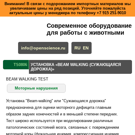
Внимание! В связи с подорожанием импортных материалов мы
увеличиваем цены на ряд позиций. Уточняйте пожалуйста
актуальные цены у менеджера по телефону
+7 915 251-9010
Современное оборудование
для работы с животными
info@openscience.ru
RU
EN
TS0806
УСТАНОВКА «BEAM WALKING (СУЖАЮЩАЯСЯ
ДОРОЖКА)»
BEAM WALKING TEST
Моторные нарушения
Установка "Beam-walking" или "Сужающаяся дорожка"
предназначена для оценки моторного дефицита главным
образом задних конечностей и в меньшей степени передних.
Тест широко используется при моделировании различных
патологических состояний мозга, связанных с повреждением
моторной коры (фокальная ишемия, компрессионная ишемия,