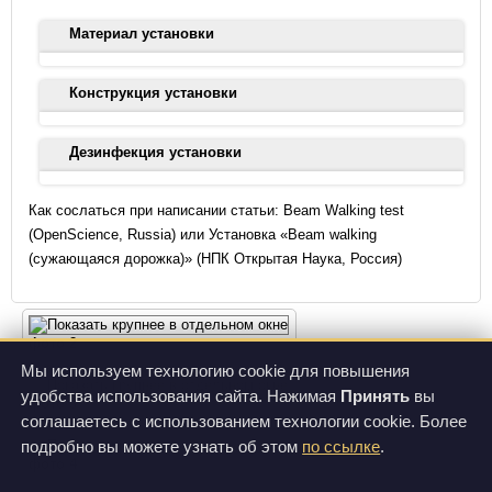
sensorimotor function in mouse models of Parkinson's disease.
J Vis Exp. (76):50303. doi: 10.3791/50303.
Материал установки
Cui LL, Golubczyk D, Jolkkonen J. 2017. Top 3 Behavioral Tests
Установка выполнена из жесткого долговечного пластика
Конструкция установки
in Cell Therapy Studies After Stroke: Difficult to Stop a Moving
серого цвета. Крепежные элементы из нержавеющей стали.
Train. Stroke. 48(11):3165-3167. doi:
Дорожка состоит из двух лучей - более узкого (верхнего) и
10.1161/STROKEAHA.117.018950.
Дезинфекция установки
более широкого (нижнего). Широкий луч необходим для
тренировочных сессий, на него наступают животные при
Для дезинфекции установки можно использовать перекись
соскальзывании с узкого верхнего луча. Дорожка легко
Как сослаться при написании статьи: Beam Walking test
водорода (3%), спиртосодержащие средства, а также
отсоединяется от штативов для компактного хранения. На
(OpenScience, Russia) или Установка «Beam walking
современные жидкие/гелеобразные средства на основе
боковых поверхностях верхнего луча имеются яркие метки,
(сужающаяся дорожка)» (НПК Открытая Наука, Россия)
ферментов, соединений хлора, аммония, альдегидов,
следующие через каждые 5 см. В конце дорожки может
предназначенные для обработки медицинских изделий.
быть установлена темная камера, куда животное попадает
после прохождения всей длины дорожки.
Внимание! Нельзя использовать порошкообразные
фото 2
абразивные средства и органические растворители
Рекомендации по сборке:
Мы используем технологию cookie для повышения
(ацетон, дихлорэтан, хлороформ, тетрагидрофуран,
удобства использования сайта. Нажимая
Принять
вы
этилацетат и др.).
установите вертикальное основание дорожки на
фото 3
соглашаетесь с использованием технологии cookie. Более
штативы в строго горизонтальном положении, используя
подробно вы можете узнать об этом
по ссылке
.
встроенный пузырьковый уровень;
фото 4
прикрепите к основанию сужающиеся дорожки (одну